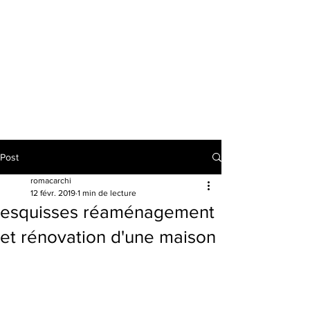
MOELAN SUR MER
QUIMPERLÉ
CLOHARS-CARNOET
PONT-AVEN
NEVEZ
Post
romacarchi
12 févr. 2019
1 min de lecture
esquisses réaménagement
et rénovation d'une maison