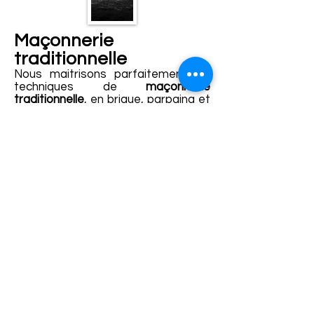
Maçonnerie
traditionnelle
Nous maitrisons parfaitement les
techniques de
maçonnerie
traditionnelle
, en brique, parpaing et
béton banché sur lesquelles nous
avons une grande expérience, tant
en
construction neuve
qu'en
rénovation
. Nous avons la capacité
d'intervenir sur des transformations
d'ampleur laissant une grande
liberté au projet, ayant une très
bonne connaissance de ces modes
constructifs.
Bâti ancien
Nous intervenons sur les
bâtiments
en pierre ou en terre
, à charpente
traditionnelle, qu'ils soient des
ensembles patrimoniaux, des
habitats simples ou anciens