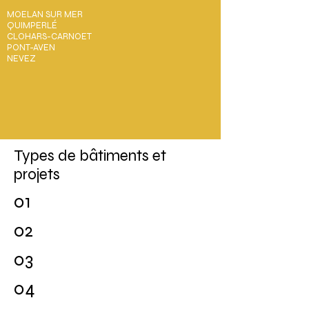
MOELAN SUR MER
QUIMPERLÉ
CLOHARS-CARNOET
PONT-AVEN
NEVEZ
Types de bâtiments et
projets
01
02
03
04