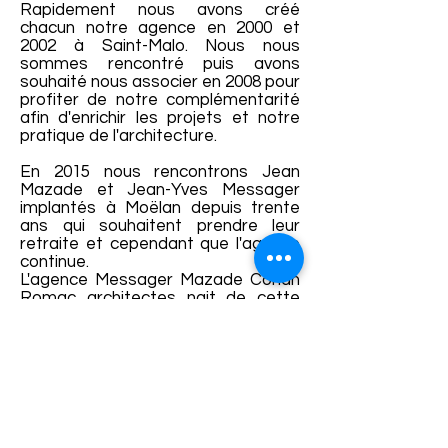
Rapidement nous avons créé
chacun notre agence en 2000 et
2002 à Saint-Malo. Nous nous
sommes rencontré puis avons
souhaité nous associer en 2008 pour
profiter de notre complémentarité
afin d'enrichir les projets et notre
pratique de l'architecture.
En 2015 nous rencontrons Jean
Mazade et Jean-Yves Messager
implantés à Moëlan depuis trente
ans qui souhaitent prendre leur
retraite et cependant que l'agence
continue.
L'agence Messager Mazade Conan
Romac architectes nait de cette
rencontre, enrichie de l'expérience
passionnée et de la vision de
chacun.
De nombreux projets d'espaces de
vie, d'accueil ou de travail ont pris
forme et réalité au fil des années à
la grande satisfaction de leurs